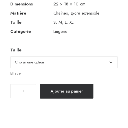
Dimensions
22 × 18 × 10 cm
Matière
Chaînes, Lycra extensible
Taille
S, M, L, XL
Catégorie
Lingerie
Taille
Effacer
quantité
Ajouter au panier
de
Slip
homme
avec
chaînes