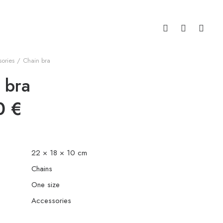
ories
Chain bra
 bra
0
€
22 × 18 × 10 cm
Chains
One size
Accessories