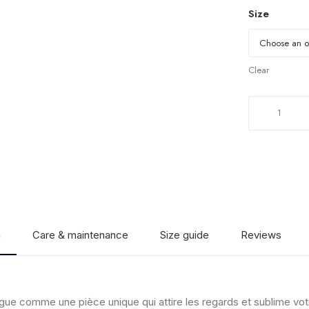
Size
Clear
Soutien-
gorge
en
chaîne
quantity
n
Care & maintenance
Size guide
Reviews
gue comme une pièce unique qui attire les regards et sublime vo